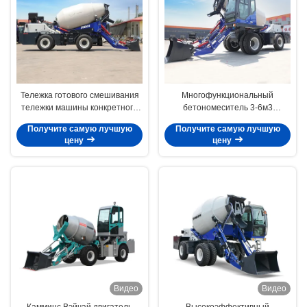
Тележка готового смешивания
Многофункциональный
тележки машины конкретного
бетономеситель 3-6м3
смесителя 4×2 конкретная для
вместимостью смеси барабана
Получите самую лучшую
Получите самую лучшую
строительных площадок
цену
цену
Видео
Видео
Камминс Вэйчай двигатель
Высокоэффективный