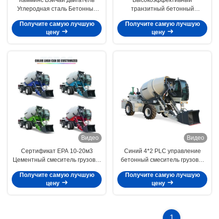
Углеродная сталь Бетонный
транзитный бетонный
смеситель грузовик 10-20м3
смеситель самозагрузчик
Получите самую лучшую
Получите самую лучшую
цену
цену
Видео
Видео
Сертификат EPA 10-20м3
Синий 4*2 PLC управление
Цементный смеситель грузовик
бетонный смеситель грузовик
Бетонный смеситель
0-14r/мин Для средних проектов
Получите самую лучшую
Получите самую лучшую
транспортное средство Ручное
цену
цену
водоснабжение
1