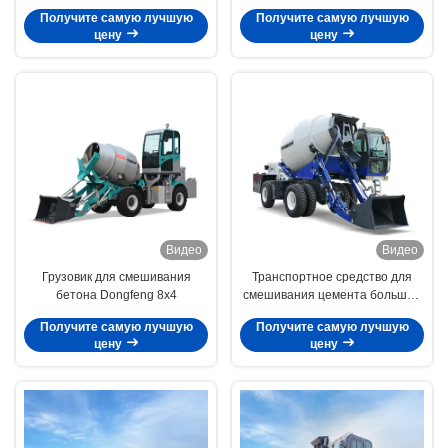
смеситель 55 кВт
Получите самую лучшую
Получите самую лучшую
Автоматизированная работа
цену
цену
Видео
Видео
Грузовик для смешивания
Транспортное средство для
бетона Dongfeng 8x4
смешивания цемента большой
мощности
Получите самую лучшую
Получите самую лучшую
цену
цену