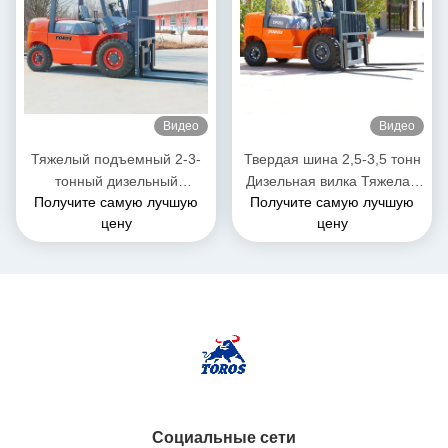
Видео
Видео
Тяжелый подъемный 2-3-
Твердая шина 2,5-3,5 тонн
тонный дизельный
Дизельная вилка Тяжелая
Получите самую лучшую
Получите самую лучшую
вилочный погрузчик, общая
грузовик для склада
цену
цену
длина 3-4 метра
Социальные сети