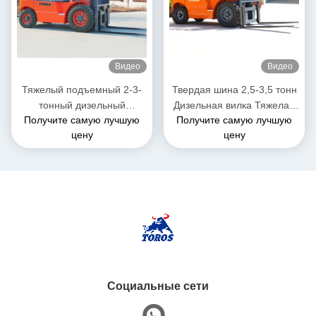
Видео
Видео
Тяжелый подъемный 2-3-
Твердая шина 2,5-3,5 тонн
тонный дизельный
Дизельная вилка Тяжелая
Получите самую лучшую
Получите самую лучшую
вилочный погрузчик, общая
грузовик для склада
цену
цену
длина 3-4 метра
Социальные сети