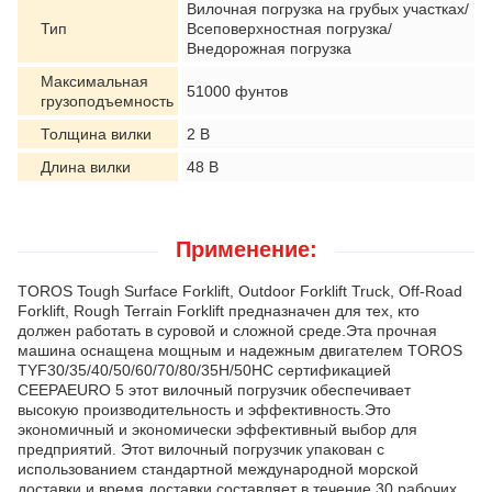
Вилочная погрузка на грубых участках/
Тип
Всеповерхностная погрузка/
Внедорожная погрузка
Максимальная
51000 фунтов
грузоподъемность
Толщина вилки
2 В
Длина вилки
48 В
Применение:
TOROS Tough Surface Forklift, Outdoor Forklift Truck, Off-Road
Forklift, Rough Terrain Forklift предназначен для тех, кто
должен работать в суровой и сложной среде.Эта прочная
машина оснащена мощным и надежным двигателем TOROS
TYF30/35/40/50/60/70/80/35H/50HС сертификацией
CEEPAEURO 5 этот вилочный погрузчик обеспечивает
высокую производительность и эффективность.Это
экономичный и экономически эффективный выбор для
предприятий. Этот вилочный погрузчик упакован с
использованием стандартной международной морской
доставки и время доставки составляет в течение 30 рабочих