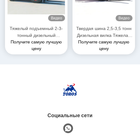
Видео
Видео
Тяжелый подъемный 2-3-
Твердая шина 2,5-3,5 тонн
тонный дизельный
Дизельная вилка Тяжелая
Получите самую лучшую
Получите самую лучшую
вилочный погрузчик, общая
грузовик для склада
цену
цену
длина 3-4 метра
Социальные сети