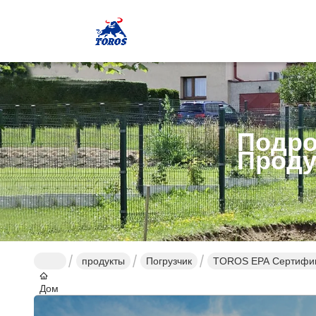
Подро
Проду
продукты
Погрузчик
TOROS EPA Сертифици
Дом