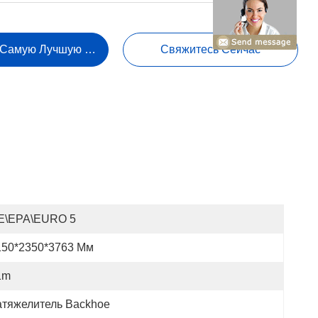
 Самую Лучшую Цену
Свяжитесь Сейчас
E\EPA\EURO 5
150*2350*3763 Мм
1m
атяжелитель Backhoe