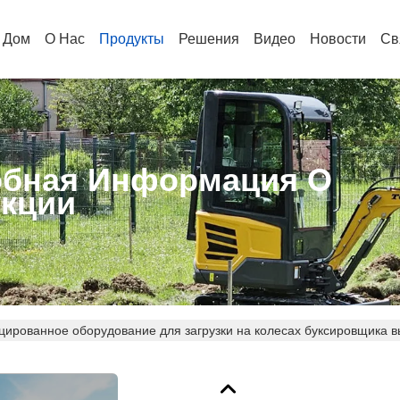
Дом
О Нас
Продукты
Решения
Видео
Новости
Св
бная Информация О
кции
рованное оборудование для загрузки на колесах буксировщика в