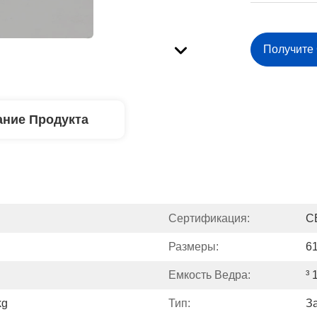
Получите
ние Продукта
Сертификация:
C
Размеры:
6
Емкость Ведра:
³ 
kg
Тип:
З