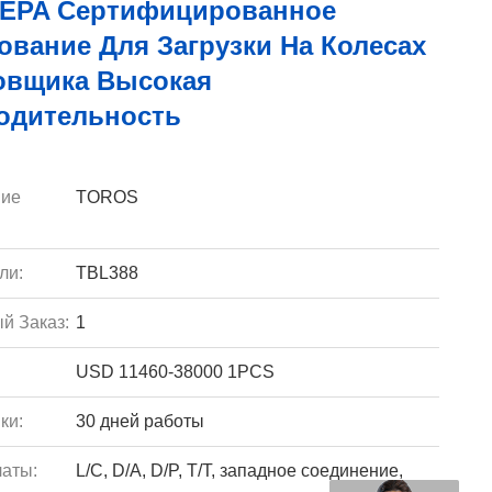
EPA Сертифицированное
вание Для Загрузки На Колесах
овщика Высокая
одительность
ие
TOROS
ли:
TBL388
й Заказ:
1
USD 11460-38000 1PCS
ки:
30 дней работы
аты:
L/C, D/A, D/P, T/T, западное соединение,