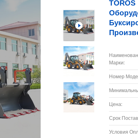
TOROS 
Оборудо
Буксир
Произв
Наименован
Марки:
Номер Моде
Минимальны
Цена:
Срок Постав
Условия Опл