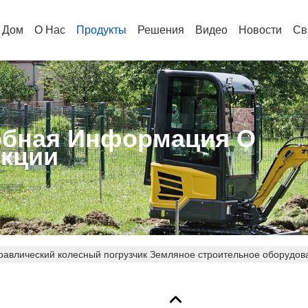
Дом
О Нас
Продукты
Решения
Видео
Новости
Св
бная Информация О
кции
равлический колесный погрузчик Земляное строительное оборудов