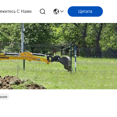
яжитесь С Нами
Цитата
ание