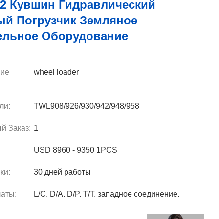
m2 Кувшин Гидравлический
ый Погрузчик Земляное
ельное Оборудование
ие
wheel loader
ли:
TWL908/926/930/942/948/958
й Заказ:
1
USD 8960 - 9350 1PCS
ки:
30 дней работы
аты:
L/C, D/A, D/P, T/T, западное соединение,