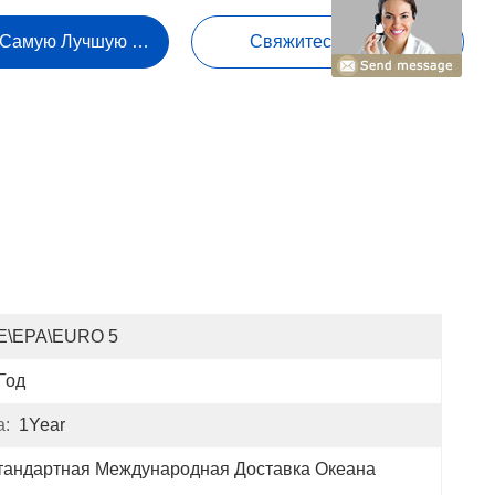
 Самую Лучшую Цену
Свяжитесь Сейчас
E\EPA\EURO 5
Год
а:
1Year
тандартная Международная Доставка Океана